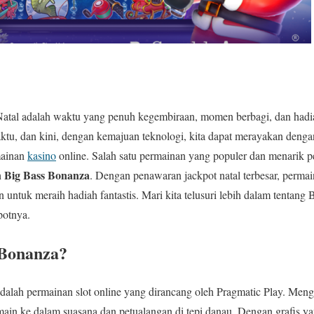
atal adalah waktu yang penuh kegembiraan, momen berbagi, dan hadia
ktu, dan kini, dengan kemajuan teknologi, kita dapat merayakan denga
mainan
kasino
online. Salah satu permainan yang populer dan menarik 
Big Bass Bonanza
h
. Dengan penawaran jackpot natal terbesar, perma
 untuk meraih hadiah fantastis. Mari kita telusuri lebih dalam tentan
otnya.
 Bonanza?
dalah permainan slot online yang dirancang oleh Pragmatic Play. Me
in ke dalam suasana dan petualangan di tepi danau. Dengan grafis ya