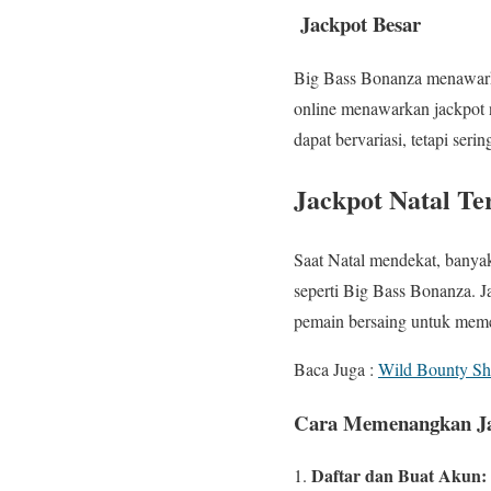
Jackpot Besar
Big Bass Bonanza menawark
online menawarkan jackpot n
dapat bervariasi, tetapi se
Jackpot Natal Te
Saat Natal mendekat, banya
seperti Big Bass Bonanza. Ja
pemain bersaing untuk meme
Baca Juga :
Wild Bounty Sh
Cara Memenangkan J
Daftar dan Buat Akun: