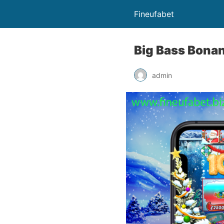
Fineufabet
Big Bass Bona
admin