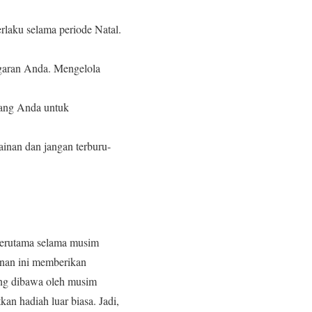
laku selama periode Natal.
ggaran Anda. Mengelola
uang Anda untuk
ainan dan jangan terburu-
 terutama selama musim
inan ini memberikan
ng dibawa oleh musim
n hadiah luar biasa. Jadi,