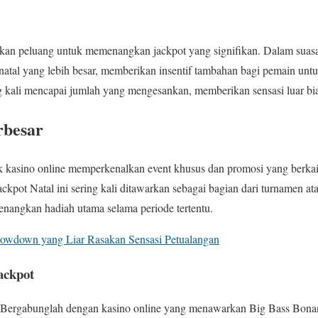
an peluang untuk memenangkan jackpot yang signifikan. Dalam suasa
atal yang lebih besar, memberikan insentif tambahan bagi pemain untuk 
ring kali mencapai jumlah yang mengesankan, memberikan sensasi luar bi
rbesar
k kasino online memperkenalkan event khusus dan promosi yang berka
ckpot Natal ini sering kali ditawarkan sebagai bagian dari turnamen at
nangkan hadiah utama selama periode tertentu.
owdown yang Liar Rasakan Sensasi Petualangan
ackpot
Bergabunglah dengan kasino online yang menawarkan Big Bass Bonan