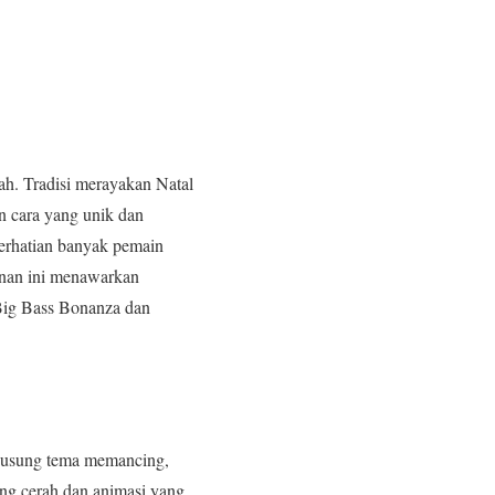
h. Tradisi merayakan Natal
n cara yang unik dan
perhatian banyak pemain
inan ini menawarkan
g Big Bass Bonanza dan
ngusung tema memancing,
ng cerah dan animasi yang