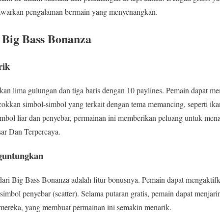
nawarkan pengalaman bermain yang menyenangkan.
 Big Bass Bonanza
rik
n lima gulungan dan tiga baris dengan 10 paylines. Pemain dapat me
kan simbol-simbol yang terkait dengan tema memancing, seperti ikan
imbol liar dan penyebar, permainan ini memberikan peluang untuk mena
ar Dan Terpercaya.
guntungkan
 dari Big Bass Bonanza adalah fitur bonusnya. Pemain dapat mengaktifk
simbol penyebar (scatter). Selama putaran gratis, pemain dapat menjar
ereka, yang membuat permainan ini semakin menarik.