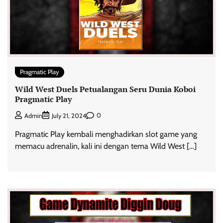
Pragmatic Play
Wild West Duels Petualangan Seru Dunia Koboi
Pragmatic Play
0
Admin
July 21, 2024
Pragmatic Play kembali menghadirkan slot game yang
memacu adrenalin, kali ini dengan tema Wild West […]