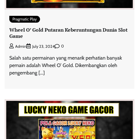
Pragmatic Play
Wheel O’ Gold Putaran Keberuntungan Dunia Slot
Game
0
Admin
July 23, 2024
Salah satu permainan yang menarik perhatian banyak
pemain adalah Wheel O’ Gold. Dikembangkan oleh
pengembang […]