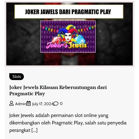
Slots
Joker Jewels Kilauan Keberuntungan dari
Pragmatic Play
0
Admin
July 17, 2024
Joker Jewels adalah permainan slot online yang
dikembangkan oleh Pragmatic Play, salah satu penyedia
perangkat […]