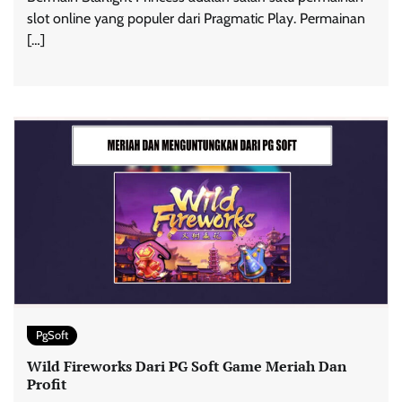
slot online yang populer dari Pragmatic Play. Permainan
[…]
PgSoft
Wild Fireworks Dari PG Soft Game Meriah Dan
Profit