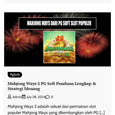
PgSoft
Mahjong Ways 2 PG Soft Panduan Lengkap &
Strategi Menang
0
Admin
July 28, 2024
Mahjong Ways 2 adalah sekuel dari permainan slot
populer Mahjong Ways yang dikembangkan oleh PG […]