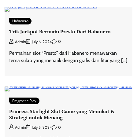
Habanero
Trik Jackpot Bermain Presto Dari Habanero
0
Admin
July 6, 2024
Permainan slot “Presto” dari Habanero menawarkan
tema sulap yang menarik dengan grafis dan fitur yang […]
Pragmatic Play
Princess Starlight Slot Game yang Memikat &
Strategi untuk Menang
0
Admin
July 5, 2024