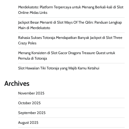
Merdekatoto: Platform Terpercaya untuk Menang Berkali-kali di Slot
Online Midas Links
Jackpot Besar Menanti di Slot Ways Of The Qilin: Panduan Lengkap
Main di Merdekatoto
Rahasia Sukses Totoraja Mendapatkan Banyak Jackpot di Slot Three
Crazy Poles
Menang Konsisten di Slot Gacor Dragons Treasure Quest untuk
Pemula di Totoraja
Slot Hawaiian Tiki Totoraja yang Wajib Kamu Ketahui
Archives
November 2025
October 2025
September 2025
August 2025