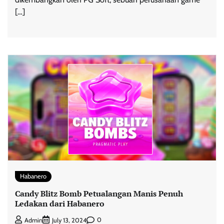
[…]
Habanero
Candy Blitz Bomb Petualangan Manis Penuh
Ledakan dari Habanero
0
Admin
July 13, 2024