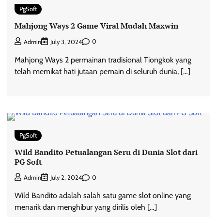
PgSoft
Mahjong Ways 2 Game Viral Mudah Maxwin
0
Admin
July 3, 2024
Mahjong Ways 2 permainan tradisional Tiongkok yang
telah memikat hati jutaan pemain di seluruh dunia, […]
PgSoft
Wild Bandito Petualangan Seru di Dunia Slot dari
PG Soft
0
Admin
July 2, 2024
Wild Bandito adalah salah satu game slot online yang
menarik dan menghibur yang dirilis oleh […]