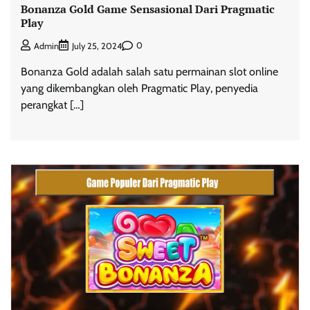
Bonanza Gold Game Sensasional Dari Pragmatic
Play
0
Admin
July 25, 2024
Bonanza Gold adalah salah satu permainan slot online
yang dikembangkan oleh Pragmatic Play, penyedia
perangkat […]