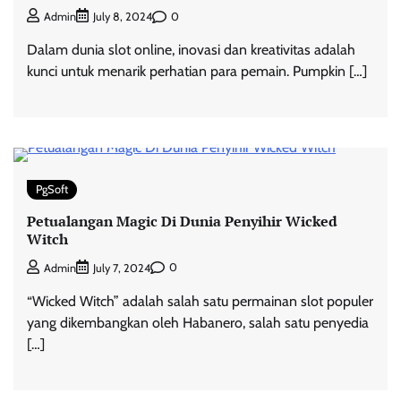
0
Admin
July 8, 2024
Dalam dunia slot online, inovasi dan kreativitas adalah
kunci untuk menarik perhatian para pemain. Pumpkin […]
PgSoft
Petualangan Magic Di Dunia Penyihir Wicked
Witch
0
Admin
July 7, 2024
“Wicked Witch” adalah salah satu permainan slot populer
yang dikembangkan oleh Habanero, salah satu penyedia
[…]