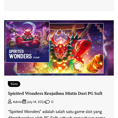
Slots
Spirited Wonders Keajaiban Mistis Dari PG Soft
0
Admin
July 14, 2024
“Spirited Wonders” adalah salah satu game slot yang
dikembangkan oleh PG Soft, sebuah perusahaan game