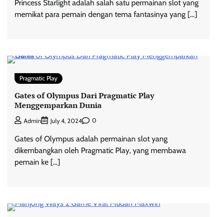
Princess Starlight adalah salah satu permainan slot yang
memikat para pemain dengan tema fantasinya yang […]
Pragmatic Play
Gates of Olympus Dari Pragmatic Play
Menggemparkan Dunia
0
Admin
July 4, 2024
Gates of Olympus adalah permainan slot yang
dikembangkan oleh Pragmatic Play, yang membawa
pemain ke […]