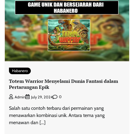
Habanero
Totem Warrior Menyelami Dunia Fantasi dalam
Pertarungan Epik
0
Admin
July 29, 2024
Salah satu contoh terbaru dari permainan yang
menawarkan kombinasi unik. Antara tema yang
menawan dan […]