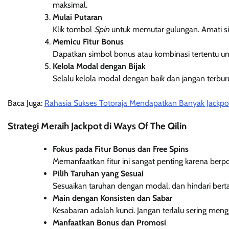
maksimal.
Mulai Putaran
Klik tombol
Spin
untuk memutar gulungan. Amati s
Memicu Fitur Bonus
Dapatkan simbol bonus atau kombinasi tertentu un
Kelola Modal dengan Bijak
Selalu kelola modal dengan baik dan jangan terbu
Baca Juga:
Rahasia Sukses Totoraja Mendapatkan Banyak Jackpot
Strategi Meraih Jackpot di Ways Of The Qilin
Fokus pada Fitur Bonus dan Free Spins
Memanfaatkan fitur ini sangat penting karena ber
Pilih Taruhan yang Sesuai
Sesuaikan taruhan dengan modal, dan hindari bertar
Main dengan Konsisten dan Sabar
Kesabaran adalah kunci. Jangan terlalu sering meng
Manfaatkan Bonus dan Promosi