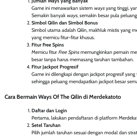
Jumlah Ways yang Banyak
Game ini menawarkan sistem
ways
yang tinggi, y
Semakin banyak
ways
, semakin besar pula peluang
Simbol Qilin dan Simbol Bonus
Simbol utama adalah Qilin, makhluk mistis yang 
yang memicu fitur-fitur khusus.
Fitur Free Spins
Memicu fitur
Free Spins
memungkinkan pemain men
besar tanpa harus memasang taruhan tambahan.
Fitur Jackpot Progresif
Game ini dilengkapi dengan jackpot progresif yang
sehingga peluang mendapatkan jackpot besar semak
Cara Bermain Ways Of The Qilin di Merdekatoto
Daftar dan Login
Pertama, lakukan pendaftaran di platform Merdeka
Setel Taruhan
Pilih jumlah taruhan sesuai dengan modal dan str