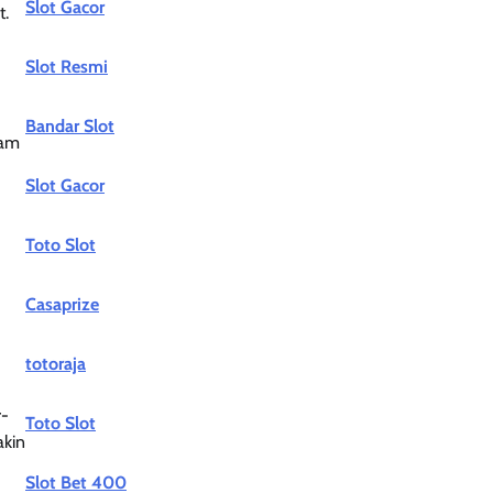
Slot Gacor
t.
Slot Resmi
Bandar Slot
lam
Slot Gacor
Toto Slot
Casaprize
totoraja
r-
Toto Slot
akin
Slot Bet 400