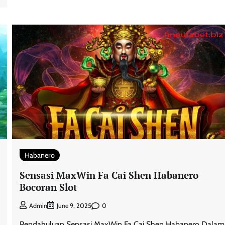
Habanero
Sensasi MaxWin Fa Cai Shen Habanero
Bocoran Slot
0
Admin
June 9, 2025
Pendahuluan Sensasi MaxWin Fa Cai Shen Habanero Dalam