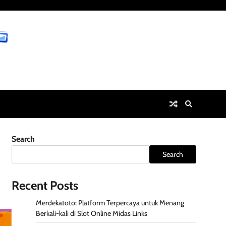
Search
Search
Recent Posts
Merdekatoto: Platform Terpercaya untuk Menang
Berkali-kali di Slot Online Midas Links