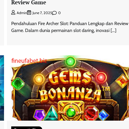
Review Game
0
Admin
June 7, 2025
Pendahuluan Fire Archer Slot: Panduan Lengkap dan Review
Game. Dalam dunia permainan slot daring, inovasi […]