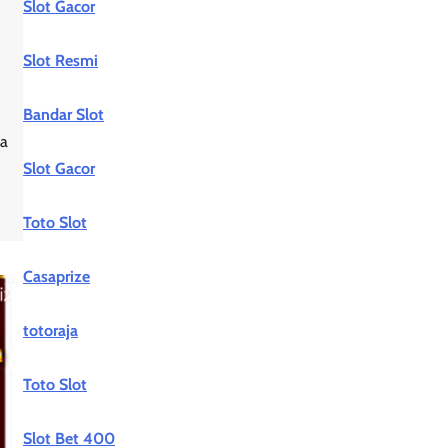
Slot Gacor
Slot Resmi
Bandar Slot
a
Slot Gacor
Toto Slot
Casaprize
totoraja
Toto Slot
Slot Bet 400