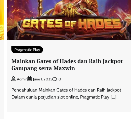
Pragmatic Play
Mainkan Gates of Hades dan Raih Jackpot
Gampang serta Maxwin
0
Admin
June 1, 2025
Pendahuluan Mainkan Gates of Hades dan Raih Jackpot
Dalam dunia perjudian slot online, Pragmatic Play […]