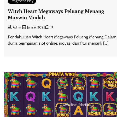
Pragmatic Play
Witch Heart Megaways Peluang Menang
Maxwin Mudah
0
Admin
June 6, 2025
Pendahuluan Witch Heart Megaways Peluang Menang Dalam
dunia permainan slot online, inovasi dan fitur menarik […]