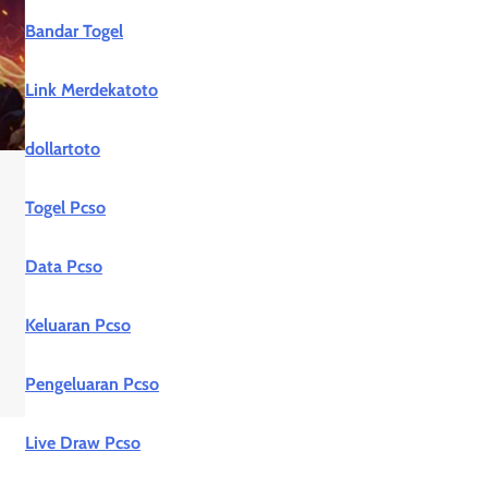
Bandar Togel
Link Merdekatoto
dollartoto
Togel Pcso
Data Pcso
Keluaran Pcso
Pengeluaran Pcso
Live Draw Pcso