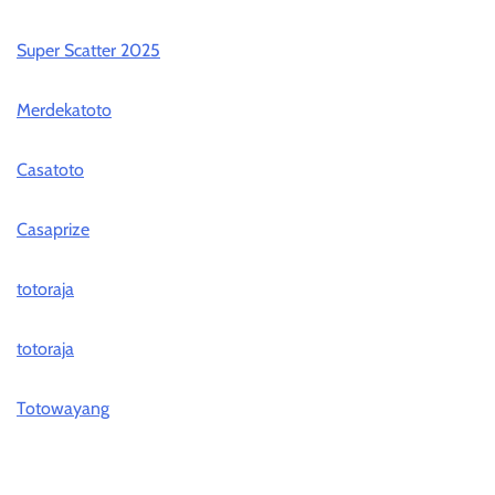
Super Scatter 2025
Merdekatoto
Casatoto
Casaprize
totoraja
totoraja
Totowayang