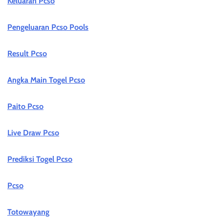
Keluaran Pcso
Pengeluaran Pcso Pools
Result Pcso
Angka Main Togel Pcso
Paito Pcso
Live Draw Pcso
Prediksi Togel Pcso
Pcso
Totowayang