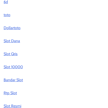
6d
toto
Dollartoto
Slot Dana
Slot Qris
Slot 10000
Bandar Slot
Rtp Slot
Slot Resmi