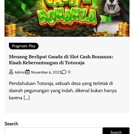
Pragmatic Play
Menang Berlipat Ganda di Slot Cash Bonanza:
Kisah Keberuntungan di Totoraja
0
Admin
November 6, 2025
Pendahuluan Totoraja, sebuah desa yang terletak di
daerah pegunungan yang indah, dikenal bukan hanya
karena […]
Search
Search