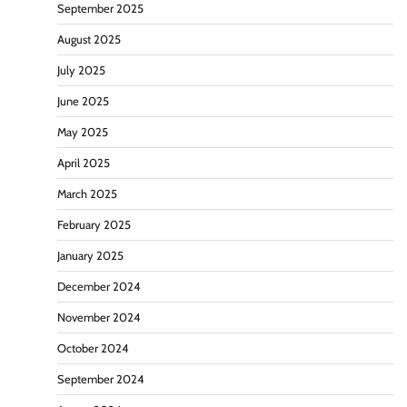
September 2025
August 2025
July 2025
June 2025
May 2025
April 2025
March 2025
February 2025
January 2025
December 2024
November 2024
October 2024
September 2024