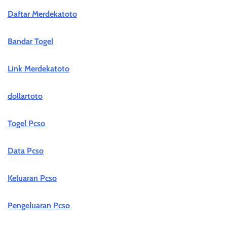
Daftar Merdekatoto
Bandar Togel
Link Merdekatoto
dollartoto
Togel Pcso
Data Pcso
Keluaran Pcso
Pengeluaran Pcso