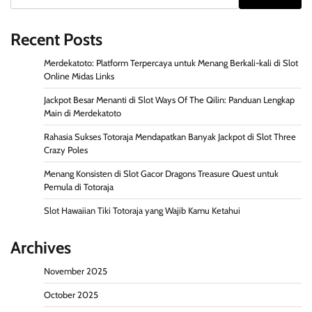
Recent Posts
Merdekatoto: Platform Terpercaya untuk Menang Berkali-kali di Slot
Online Midas Links
Jackpot Besar Menanti di Slot Ways Of The Qilin: Panduan Lengkap
Main di Merdekatoto
Rahasia Sukses Totoraja Mendapatkan Banyak Jackpot di Slot Three
Crazy Poles
Menang Konsisten di Slot Gacor Dragons Treasure Quest untuk
Pemula di Totoraja
Slot Hawaiian Tiki Totoraja yang Wajib Kamu Ketahui
Archives
November 2025
October 2025