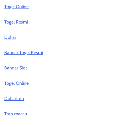
Togel Online
Togel Resmi
Dollar
Bandar Togel Resmi
Bandar Slot
Togel Online
Dollartoto
Toto macau