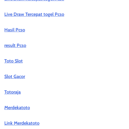
Live Draw Tercepat togel Pcso
Hasil Pcso
result Pcso
Toto Slot
Slot Gacor
Totoraja
Merdekatoto
Link Merdekatoto