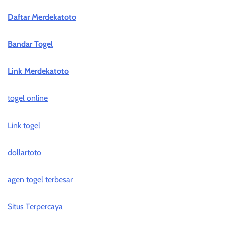
Daftar Merdekatoto
Bandar Togel
Link Merdekatoto
togel online
Link togel
dollartoto
agen togel terbesar
Situs Terpercaya