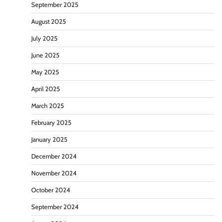
September 2025
August 2025
July 2025
June 2025
May 2025
April 2025
March 2025
February 2025
January 2025
December 2024
November 2024
October 2024
September 2024