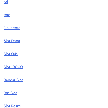
6d
toto
Dollartoto
Slot Dana
Slot Qris
Slot 10000
Bandar Slot
Rtp Slot
Slot Resmi