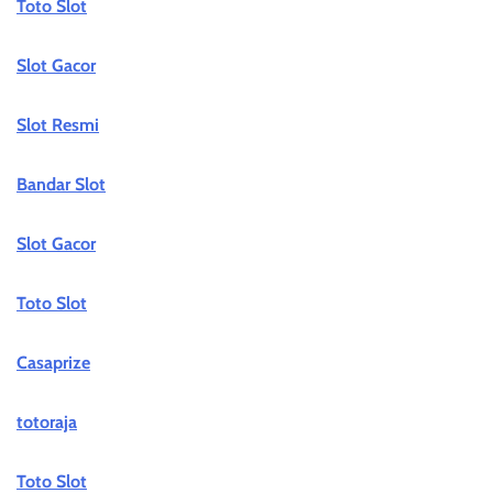
Toto Slot
Slot Gacor
Slot Resmi
Bandar Slot
Slot Gacor
Toto Slot
Casaprize
totoraja
Toto Slot