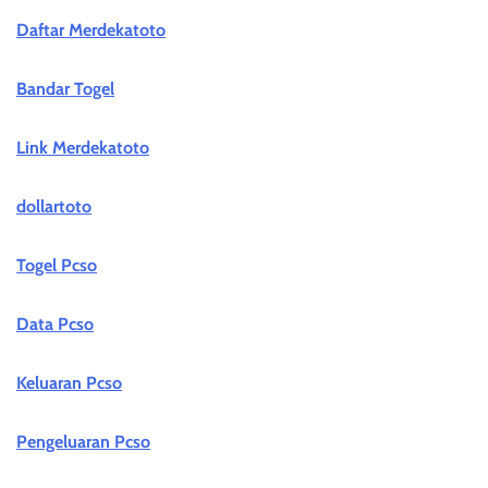
Daftar Merdekatoto
Bandar Togel
Link Merdekatoto
dollartoto
Togel Pcso
Data Pcso
Keluaran Pcso
Pengeluaran Pcso