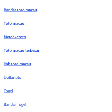
Bandar toto macau
Toto macau
Merdekatoto
Toto macau terbesar
link toto macau
Dollartoto
Togel
Bandar Togel