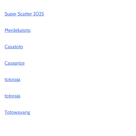
Super Scatter 2025
Merdekatoto
Casatoto
Casaprize
totoraja
totoraja
Totowayang