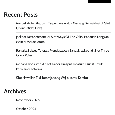
Recent Posts
Merdekatoto: Platform Terpercaya untuk Menang Berkali-kali di Slot
Online Midas Links
Jackpot Besar Menanti di Slot Ways Of The Qilin: Panduan Lengkap
Main di Merdekatoto
Rahasia Sukses Totoraja Mendapatkan Banyak Jackpot di Slot Three
Crazy Poles
Menang Konsisten di Slot Gacor Dragons Treasure Quest untuk
Pemula di Totoraja
Slot Hawaiian Tiki Totoraja yang Wajib Kamu Ketahui
Archives
November 2025
October 2025