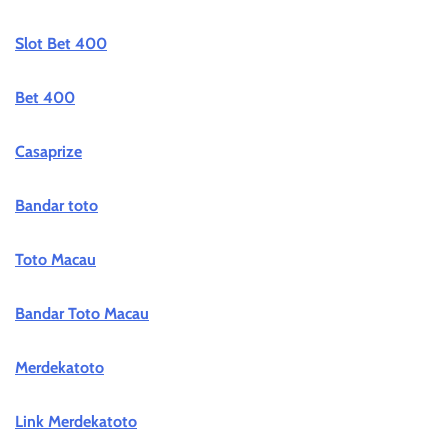
Slot Bet 400
Bet 400
Casaprize
Bandar toto
Toto Macau
Bandar Toto Macau
Merdekatoto
Link Merdekatoto