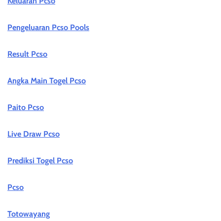
Keluaran Pcso
Pengeluaran Pcso Pools
Result Pcso
Angka Main Togel Pcso
Paito Pcso
Live Draw Pcso
Prediksi Togel Pcso
Pcso
Totowayang