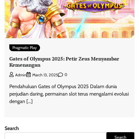
Pragmatic Play
Gates of Olympus 2025: Petir Zeus Menyambar
Kemenangan
0
Admin
March 13, 2025
Pendahuluan Gates of Olympus 2025 Dalam dunia
perjudian daring, permainan slot terus mengalami evolusi
dengan […]
Search
Search