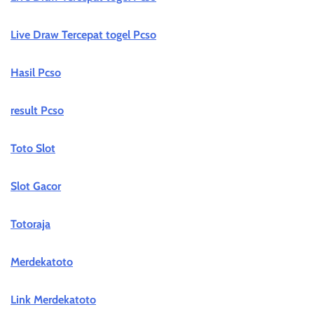
Live Draw Tercepat togel Pcso
Hasil Pcso
result Pcso
Toto Slot
Slot Gacor
Totoraja
Merdekatoto
Link Merdekatoto