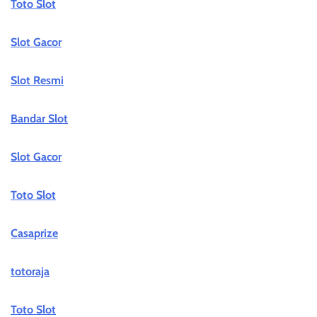
Toto Slot
Slot Gacor
Slot Resmi
Bandar Slot
Slot Gacor
Toto Slot
Casaprize
totoraja
Toto Slot