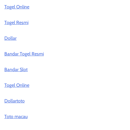
Togel Online
Togel Resmi
Dollar
Bandar Togel Resmi
Bandar Slot
Togel Online
Dollartoto
Toto macau