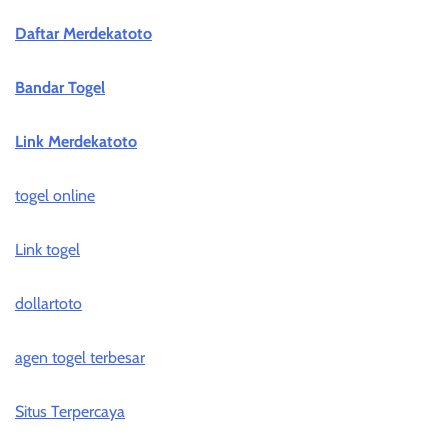
Daftar Merdekatoto
Bandar Togel
Link Merdekatoto
togel online
Link togel
dollartoto
agen togel terbesar
Situs Terpercaya