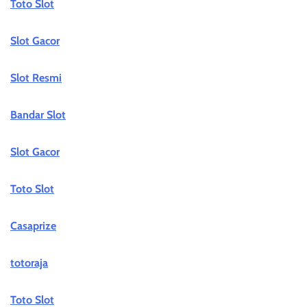
Toto Slot
Slot Gacor
Slot Resmi
Bandar Slot
Slot Gacor
Toto Slot
Casaprize
totoraja
Toto Slot