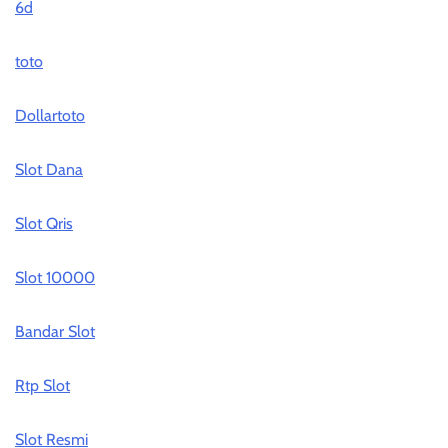
6d
toto
Dollartoto
Slot Dana
Slot Qris
Slot 10000
Bandar Slot
Rtp Slot
Slot Resmi