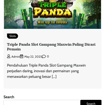
Slots
Triple Panda Slot Gampang Maxwin Paling Dicari
Pemain
0
Admin
May 22, 2025
Pendahuluan Triple Panda Slot Gampang Maxwin
perjudian daring, inovasi dan permainan yang
menawarkan peluang besar […]
Search
Search