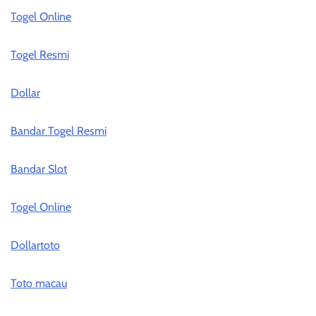
Togel Online
Togel Resmi
Dollar
Bandar Togel Resmi
Bandar Slot
Togel Online
Dollartoto
Toto macau