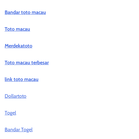
Bandar toto macau
Toto macau
Merdekatoto
Toto macau terbesar
link toto macau
Dollartoto
Togel
Bandar Togel