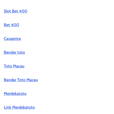
Slot Bet 400
Bet 400
Casaprize
Bandar toto
Toto Macau
Bandar Toto Macau
Merdekatoto
Link Merdekatoto