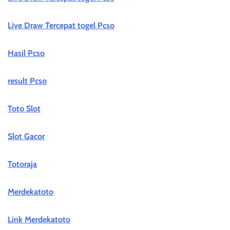
Live Draw Tercepat togel Pcso
Hasil Pcso
result Pcso
Toto Slot
Slot Gacor
Totoraja
Merdekatoto
Link Merdekatoto