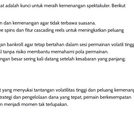
 adalah kunci untuk meraih kemenangan spektakuler. Berikut
an dan kemenangan agar tidak terbawa suasana.
ee spins dan fitur cascading reels untuk meningkatkan peluang
n bankroll agar tetap bertahan dalam sesi permainan volatil tingg
l tanpa risiko membantu memahami pola permainan.
gan besar sering kali datang setelah kesabaran yang panjang.
ot yang menyukai tantangan volatilitas tinggi dan peluang kemena
strategi dan pengelolaan dana yang tepat, pemain berkesempatan
n menjadi momen tak terlupakan.