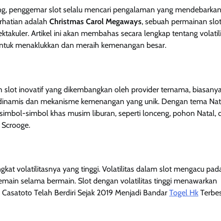
aring, penggemar slot selalu mencari pengalaman yang mendebarka
erhatian adalah
Christmas Carol Megaways
, sebuah permainan slo
takuler. Artikel ini akan membahas secara lengkap tentang volatil
i untuk menaklukkan dan meraih kemenangan besar.
h slot inovatif yang dikembangkan oleh provider ternama, biasany
ng dinamis dan mekanisme kemenangan yang unik. Dengan tema Nat
mbol-simbol khas musim liburan, seperti lonceng, pohon Natal, 
 Scrooge.
kat volatilitasnya yang tinggi. Volatilitas dalam slot mengacu pad
main selama bermain. Slot dengan volatilitas tinggi menawarkan
. Casatoto Telah Berdiri Sejak 2019 Menjadi Bandar
Togel Hk
Terbe