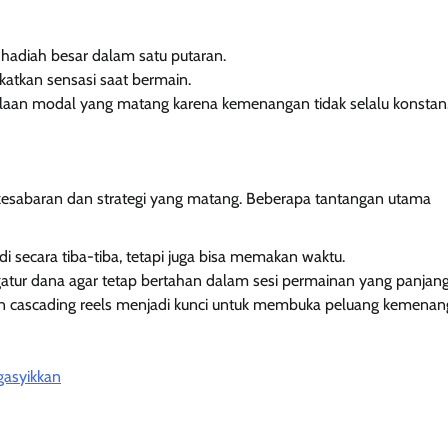
hadiah besar dalam satu putaran.
atkan sensasi saat bermain.
aan modal yang matang karena kemenangan tidak selalu konstan
 kesabaran dan strategi yang matang. Beberapa tantangan utama
i secara tiba-tiba, tetapi juga bisa memakan waktu.
r dana agar tetap bertahan dalam sesi permainan yang panjang
dan cascading reels menjadi kunci untuk membuka peluang kemena
asyikkan