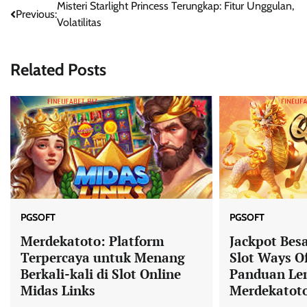
Post
Misteri Starlight Princess Terungkap: Fitur Unggulan,
Previous:
Volatilitas
navigation
Related Posts
PGSOFT
PGSOFT
Merdekatoto: Platform
Jackpot Bes
Terpercaya untuk Menang
Slot Ways Of
Berkali-kali di Slot Online
Panduan Le
Midas Links
Merdekatot