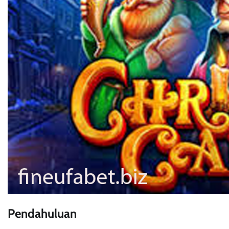
Pendahuluan