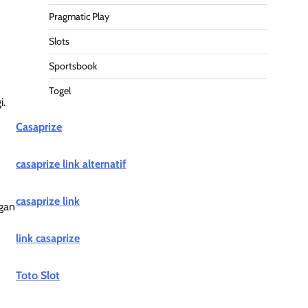
Pragmatic Play
Slots
Sportsbook
Togel
i.
Casaprize
casaprize link alternatif
casaprize link
ngan
link casaprize
Toto Slot