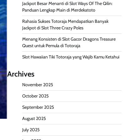
Jackpot Besar Menanti di Slot Ways Of The Qilin:
Panduan Lengkap Main di Merdekatoto
Rahasia Sukses Totoraja Mendapatkan Banyak
Jackpot di Slot Three Crazy Poles
Menang Konsisten di Slot Gacor Dragons Treasure
Quest untuk Pemula di Totoraja
Slot Hawaiian Tiki Totoraja yang Wajib Kamu Ketahui
Archives
November 2025
October 2025
September 2025
August 2025
July 2025