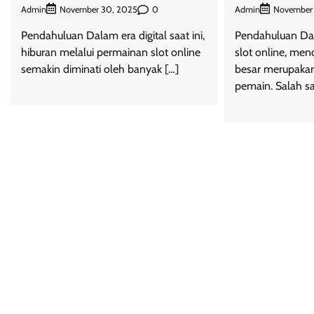
Admin
0
Admin
November 30, 2025
November 
Pendahuluan Dalam era digital saat ini,
Pendahuluan Da
hiburan melalui permainan slot online
slot online, men
semakin diminati oleh banyak […]
besar merupakan
pemain. Salah sa