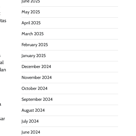
June 2025
n
May 2025
t
itas
April 2025
March 2025
February 2025
a
January 2025
al
December 2024
dan
November 2024
October 2024
September 2024
a
August 2024
sar
July 2024
June 2024