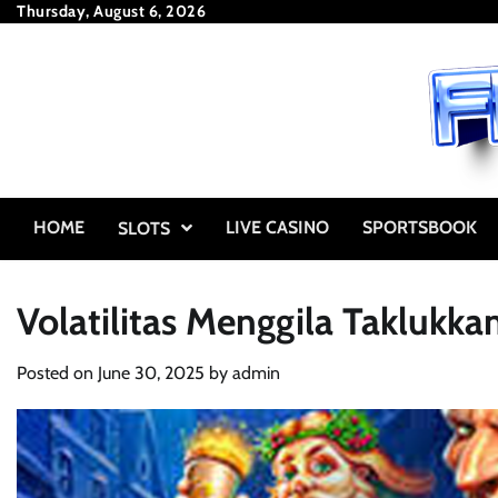
Skip
Thursday, August 6, 2026
to
content
HOME
LIVE CASINO
SPORTSBOOK
SLOTS
Volatilitas Menggila Taklukk
Posted on
June 30, 2025
by
admin