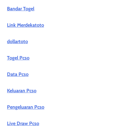
Bandar Togel
Link Merdekatoto
dollartoto
Togel Pcso
Data Pcso
Keluaran Pcso
Pengeluaran Pcso
Live Draw Pcso