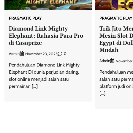
PRAGMATIC PLAY
PRAGMATIC PLAY
Diamond Link Mighty
Trik Jitu M
Elephant: Rahasia Para Pro
Mesin Slot 
di Casaprize
Egypt di Dol
Mudah
Admin
0
November 23, 2025
Admin
November 
Pendahuluan Diamond Link Mighty
Elephant Di dunia perjudian daring,
Pendahuluan Mes
slot online menjadi salah satu
salah satu perma
permainan […]
platform judi onl
[…]