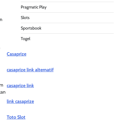
Pragmatic Play
Slots
an
Sportsbook
Togel
m
Casaprize
casaprize link alternatif
am
casaprize link
kan
link casaprize
Toto Slot