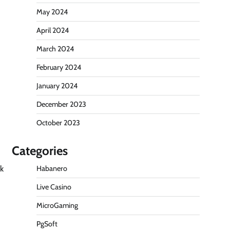
May 2024
April 2024
March 2024
February 2024
January 2024
December 2023
October 2023
h
Categories
Habanero
k
Live Casino
MicroGaming
PgSoft