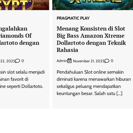
PRAGMATIC PLAY
engalahkan
Menang Konsisten di Slot
Diamonds Of
Big Bass Amazon Xtreme
lartoto dengan
Dollartoto dengan Teknik
Rahasia
0
Admin
0
22, 2025
November 21, 2025
in slot selalu menjadi
Pendahuluan Slot online semakin
inan favorit di
diminati karena menawarkan hiburan
ine seperti Dollartoto.
sekaligus peluang mendapatkan
keuntungan besar. Salah satu […]