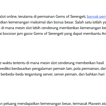
ot online, terutama di permainan Gems of Serengeti,
banyak pem
tkan kemenangan maksimal dan bonus besar. Salah satu istilah y
ntu di mana mesin slot lebih cenderung memberikan kemenangan be
enai bocoran jam gacor Gems of Serengeti yang dapat membantu A
 waktu tertentu di mana mesin slot cenderung memberikan hasil
prediksi berdasarkan pengalaman pemain lain, pola permainan, da
sa berbeda-beda tergantung server, server pemain, dan bahkan hari
kan peluang mendapatkan kemenangan besar, termasuk Maxwin at