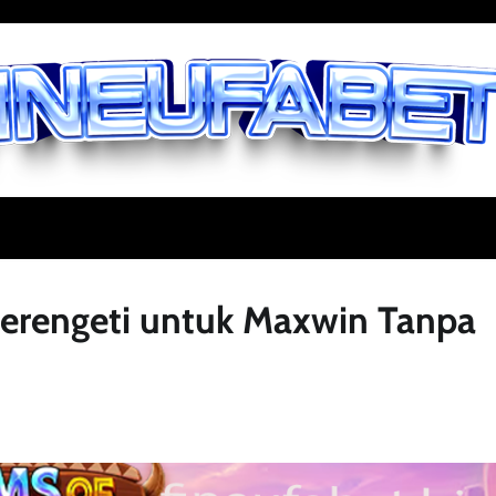
erengeti untuk Maxwin Tanpa