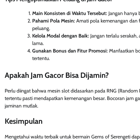
Main Konsisten di Waktu Tersebut:
Jangan hanya be
Pahami Pola Mesin:
Amati pola kemenangan dan f
peluang.
Kelola Modal dengan Baik:
Jangan terlalu serakah,
lama.
Gunakan Bonus dan Fitur Promosi:
Manfaatkan bon
tertentu.
Apakah Jam Gacor Bisa Dijamin?
Perlu diingat bahwa mesin slot didasarkan pada RNG (Random 
tertentu pasti mendapatkan kemenangan besar. Bocoran jam ga
jaminan mutlak.
Kesimpulan
Mengetahui waktu terbaik untuk bermain Gems of Serengeti da