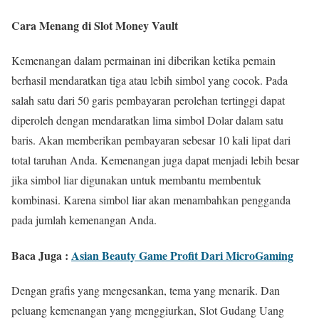
Cara Menang di Slot Money Vault
Kemenangan dalam permainan ini diberikan ketika pemain
berhasil mendaratkan tiga atau lebih simbol yang cocok. Pada
salah satu dari 50 garis pembayaran perolehan tertinggi dapat
diperoleh dengan mendaratkan lima simbol Dolar dalam satu
baris. Akan memberikan pembayaran sebesar 10 kali lipat dari
total taruhan Anda. Kemenangan juga dapat menjadi lebih besar
jika simbol liar digunakan untuk membantu membentuk
kombinasi. Karena simbol liar akan menambahkan pengganda
pada jumlah kemenangan Anda.
Baca Juga :
Asian Beauty Game Profit Dari MicroGaming
Dengan grafis yang mengesankan, tema yang menarik. Dan
peluang kemenangan yang menggiurkan, Slot Gudang Uang