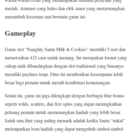
meriah. Animasi yang halus dan efek suara yang menyenangkan
menambah keseruan saat bermain game ini.
Gameplay
Game slot “Naughty Santa Milk & Cookies” memiliki 5 reel dan
menawarkan 432 cara untuk menang. Ini merupakan format yang
cukup unik dibandingkan dengan slot tradisional yang biasanya
memiliki paylines tetap. Fitur ini memberikan kesempatan lebih
besar bagi pemain untuk meraih kombinasi kemenangan.
Selain itu, game ini juga dilengkapi dengan berbagai fitur bonus
seperti wilds, scatters, dan free spins yang dapat meningkatkan
peluang pemain untuk memenangkan hadiah yang lebih besar.
Salah satu fitur yang paling menarik adalah ketika Santa “nakal”
melemparkan bom hadiah yang dapat mengubah simbol-simbol