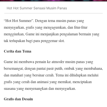
Hot Hot Summer Sensasi Musim Panas
“Hot Hot Summer”. Dengan tema musim panas yang
menyegarkan, grafis yang mengagumkan, dan fitur-fitur
menggiurkan, Game ini menjanjikan pengalaman bermain yang
tak terlupakan bagi para penggemar slot.
Cerita dan Tema
Game ini membawa pemain ke atmosfer musim panas yang
bersemangat, dengan pantai pasir putih, ombak yang membahana,
dan matahari yang bersinar cerah. Tema ini dihidupkan melalui
grafis yang cerah dan animasi yang memikat, menciptakan
suasana yang menyenangkan dan menyegarkan.
Grafis dan Desain