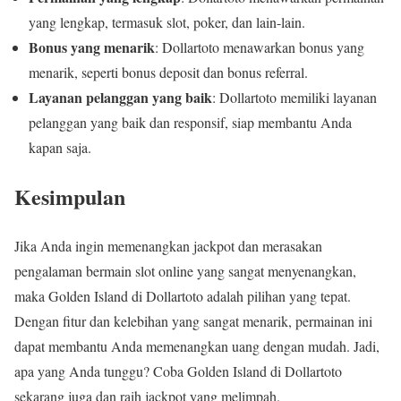
yang lengkap, termasuk slot, poker, dan lain-lain.
Bonus yang menarik
: Dollartoto menawarkan bonus yang
menarik, seperti bonus deposit dan bonus referral.
Layanan pelanggan yang baik
: Dollartoto memiliki layanan
pelanggan yang baik dan responsif, siap membantu Anda
kapan saja.
Kesimpulan
Jika Anda ingin memenangkan jackpot dan merasakan
pengalaman bermain slot online yang sangat menyenangkan,
maka Golden Island di Dollartoto adalah pilihan yang tepat.
Dengan fitur dan kelebihan yang sangat menarik, permainan ini
dapat membantu Anda memenangkan uang dengan mudah. Jadi,
apa yang Anda tunggu? Coba Golden Island di Dollartoto
sekarang juga dan raih jackpot yang melimpah.