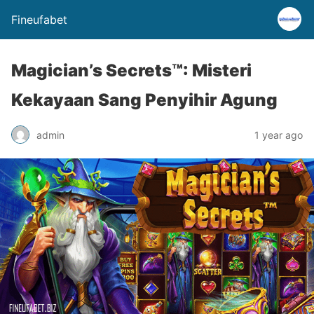
Fineufabet
Magician’s Secrets™: Misteri
Kekayaan Sang Penyihir Agung
admin
1 year ago