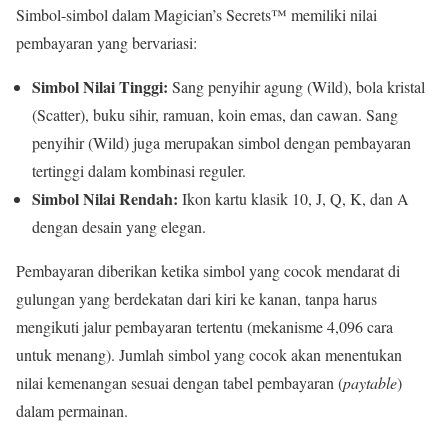
Simbol-simbol dalam Magician’s Secrets™ memiliki nilai
pembayaran yang bervariasi:
Simbol Nilai Tinggi:
Sang penyihir agung (Wild), bola kristal
(Scatter), buku sihir, ramuan, koin emas, dan cawan. Sang
penyihir (Wild) juga merupakan simbol dengan pembayaran
tertinggi dalam kombinasi reguler.
Simbol Nilai Rendah:
Ikon kartu klasik 10, J, Q, K, dan A
dengan desain yang elegan.
Pembayaran diberikan ketika simbol yang cocok mendarat di
gulungan yang berdekatan dari kiri ke kanan, tanpa harus
mengikuti jalur pembayaran tertentu (mekanisme 4,096 cara
untuk menang). Jumlah simbol yang cocok akan menentukan
nilai kemenangan sesuai dengan tabel pembayaran (
paytable
)
dalam permainan.