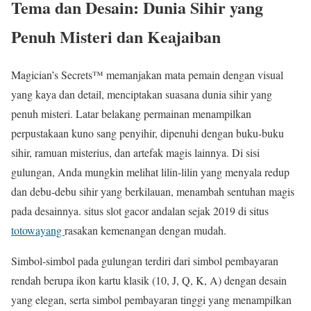
Tema dan Desain: Dunia Sihir yang
Penuh Misteri dan Keajaiban
Magician’s Secrets™ memanjakan mata pemain dengan visual
yang kaya dan detail, menciptakan suasana dunia sihir yang
penuh misteri. Latar belakang permainan menampilkan
perpustakaan kuno sang penyihir, dipenuhi dengan buku-buku
sihir, ramuan misterius, dan artefak magis lainnya. Di sisi
gulungan, Anda mungkin melihat lilin-lilin yang menyala redup
dan debu-debu sihir yang berkilauan, menambah sentuhan magis
pada desainnya. situs slot gacor andalan sejak 2019 di situs
totowayang
rasakan kemenangan dengan mudah.
Simbol-simbol pada gulungan terdiri dari simbol pembayaran
rendah berupa ikon kartu klasik (10, J, Q, K, A) dengan desain
yang elegan, serta simbol pembayaran tinggi yang menampilkan