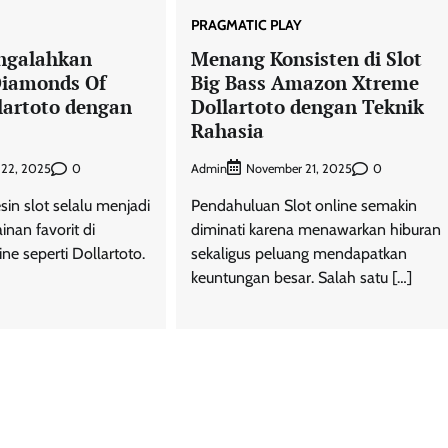
PRAGMATIC PLAY
engalahkan
Menang Konsisten di Slot
Diamonds Of
Big Bass Amazon Xtreme
lartoto dengan
Dollartoto dengan Teknik
Rahasia
0
Admin
0
22, 2025
November 21, 2025
in slot selalu menjadi
Pendahuluan Slot online semakin
inan favorit di
diminati karena menawarkan hiburan
ine seperti Dollartoto.
sekaligus peluang mendapatkan
keuntungan besar. Salah satu […]