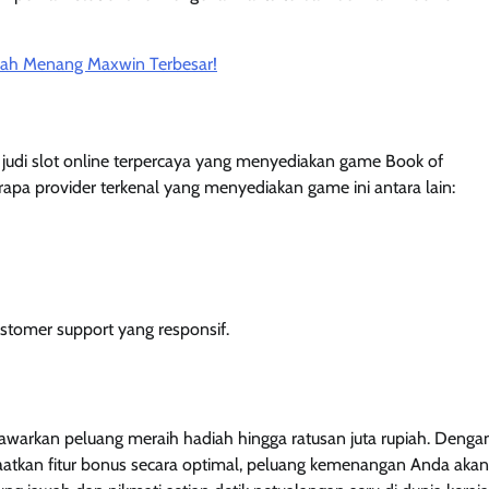
Mudah Menang Maxwin Terbesar!
judi slot online terpercaya yang menyediakan game Book of
apa provider terkenal yang menyediakan game ini antara lain:
customer support yang responsif.
warkan peluang meraih hadiah hingga ratusan juta rupiah. Denga
atkan fitur bonus secara optimal, peluang kemenangan Anda akan