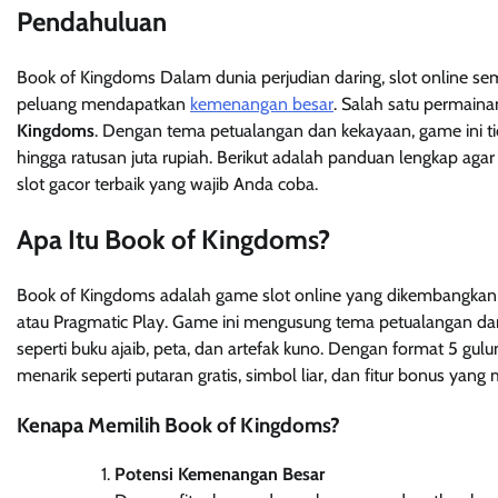
Pendahuluan
Book of Kingdoms Dalam dunia perjudian daring, slot online 
peluang mendapatkan
kemenangan besar
. Salah satu permaina
Kingdoms
. Dengan tema petualangan dan kekayaan, game ini 
hingga ratusan juta rupiah. Berikut adalah panduan lengkap aga
slot gacor terbaik yang wajib Anda coba.
Apa Itu Book of Kingdoms?
Book of Kingdoms adalah game slot online yang dikembangkan 
atau Pragmatic Play. Game ini mengusung tema petualangan dan
seperti buku ajaib, peta, dan artefak kuno. Dengan format 5 gu
menarik seperti putaran gratis, simbol liar, dan fitur bonus y
Kenapa Memilih Book of Kingdoms?
Potensi Kemenangan Besar