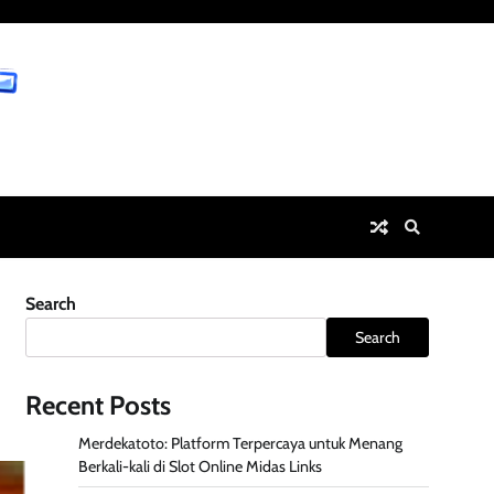
Search
Search
Recent Posts
Merdekatoto: Platform Terpercaya untuk Menang
Berkali-kali di Slot Online Midas Links