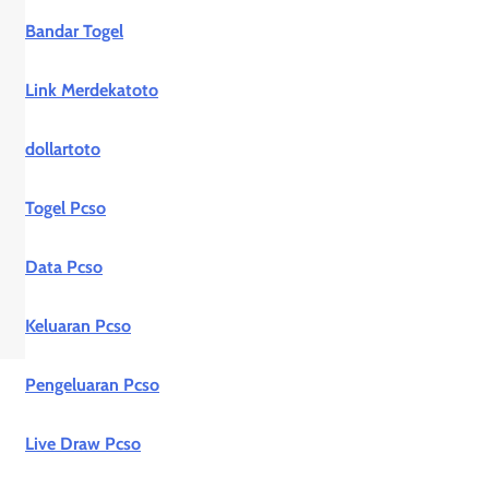
Bandar Togel
Link Merdekatoto
dollartoto
Togel Pcso
Data Pcso
Keluaran Pcso
Pengeluaran Pcso
Live Draw Pcso