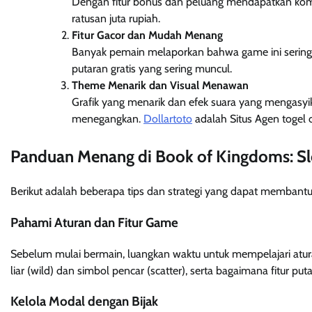
Dengan fitur bonus dan peluang mendapatkan kom
ratusan juta rupiah.
Fitur Gacor dan Mudah Menang
Banyak pemain melaporkan bahwa game ini sering 
putaran gratis yang sering muncul.
Theme Menarik dan Visual Menawan
Grafik yang menarik dan efek suara yang menga
menegangkan.
Dollartoto
adalah Situs Agen togel on
Panduan Menang di Book of Kingdoms: Slo
Berikut adalah beberapa tips dan strategi yang dapat membant
Pahami Aturan dan Fitur Game
Sebelum mulai bermain, luangkan waktu untuk mempelajari atura
liar (wild) dan simbol pencar (scatter), serta bagaimana fitur puta
Kelola Modal dengan Bijak