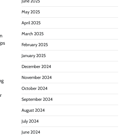
June 2025
May 2025
April 2025
March 2025
an
ips
February 2025
January 2025
December 2024
November 2024
ng
October 2024
r
September 2024
August 2024
July 2024
June 2024