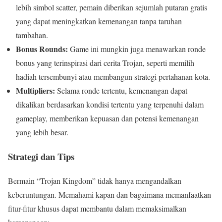
lebih simbol scatter, pemain diberikan sejumlah putaran gratis
yang dapat meningkatkan kemenangan tanpa taruhan
tambahan.
Bonus Rounds:
Game ini mungkin juga menawarkan ronde
bonus yang terinspirasi dari cerita Trojan, seperti memilih
hadiah tersembunyi atau membangun strategi pertahanan kota.
Multipliers:
Selama ronde tertentu, kemenangan dapat
dikalikan berdasarkan kondisi tertentu yang terpenuhi dalam
gameplay, memberikan kepuasan dan potensi kemenangan
yang lebih besar.
Strategi dan Tips
Bermain “Trojan Kingdom” tidak hanya mengandalkan
keberuntungan. Memahami kapan dan bagaimana memanfaatkan
fitur-fitur khusus dapat membantu dalam memaksimalkan