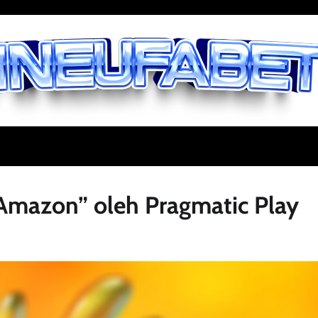
e Amazon” oleh Pragmatic Play