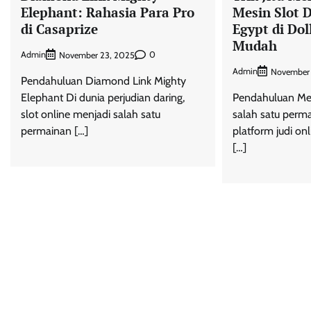
Elephant: Rahasia Para Pro
Mesin Slot 
di Casaprize
Egypt di Dol
Mudah
Admin
0
November 23, 2025
Admin
November 
Pendahuluan Diamond Link Mighty
Elephant Di dunia perjudian daring,
Pendahuluan Mes
slot online menjadi salah satu
salah satu perma
permainan […]
platform judi onl
[…]