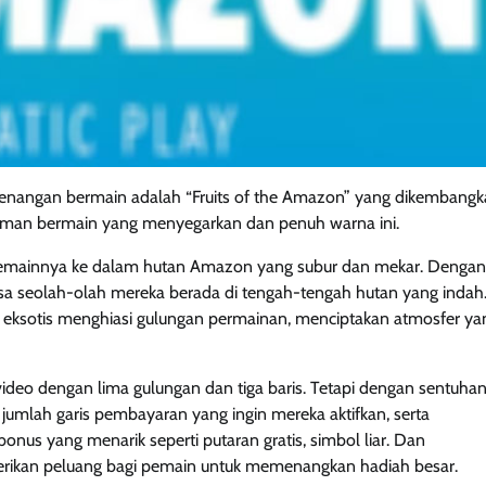
nangan bermain adalah “Fruits of the Amazon” yang dikembangk
galaman bermain yang menyegarkan dan penuh warna ini.
pemainnya ke dalam hutan Amazon yang subur dan mekar. Dengan
sa seolah-olah mereka berada di tengah-tengah hutan yang indah
eksotis menghiasi gulungan permainan, menciptakan atmosfer ya
video dengan lima gulungan dan tiga baris. Tetapi dengan sentuha
lah garis pembayaran yang ingin mereka aktifkan, serta
onus yang menarik seperti putaran gratis, simbol liar. Dan
kan peluang bagi pemain untuk memenangkan hadiah besar.