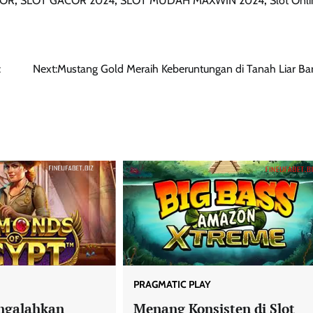
COR
,
SLOT GACOR 2024
,
SLOT MUDAH MAXWIN 2024
,
Slot Onl
c
Next:
Mustang Gold Meraih Keberuntungan di Tanah Liar Ba
PRAGMATIC PLAY
engalahkan
Menang Konsisten di Slot