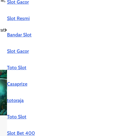
ine
,
Slot Gacor
Slot Resmi
rat
Bandar Slot
Slot Gacor
Toto Slot
Casaprize
totoraja
Toto Slot
Slot Bet 400