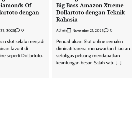
Diamonds Of
Big Bass Amazon Xtreme
lartoto dengan
Dollartoto dengan Teknik
Rahasia
0
Admin
0
22, 2025
November 21, 2025
in slot selalu menjadi
Pendahuluan Slot online semakin
inan favorit di
diminati karena menawarkan hiburan
ine seperti Dollartoto.
sekaligus peluang mendapatkan
keuntungan besar. Salah satu […]