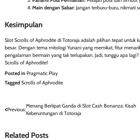
Pahami Pola Permainan:
Pelajari pola dan simbol
Main dengan Sabar:
Jangan terburu-buru, nikmati 
Kesimpulan
Slot Scrolls of Aphrodite di Totoraja adalah pilihan tepat unt
besar. Dengan tema mitologi Yunani yang memikat, fitur mena
pengalaman bermain yang tak terlupakan. Jadi, tunggu apa lag
Scrolls of Aphrodite!
Posted in
Pragmatic Play
Tagged
Scrolls of Aphrodite
Post
Menang Berlipat Ganda di Slot Cash Bonanza: Kisah
Previous:
Keberuntungan di Totoraja
navigation
Related Posts