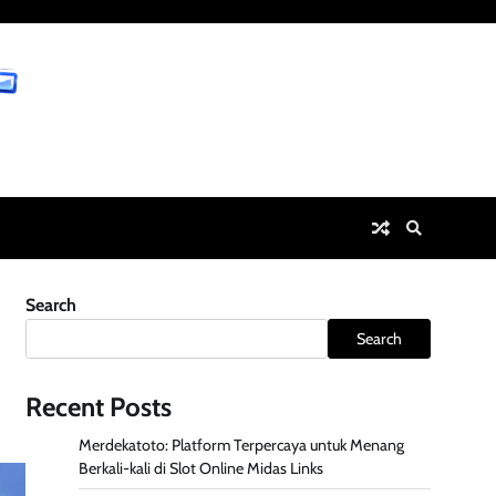
Search
Search
Recent Posts
Merdekatoto: Platform Terpercaya untuk Menang
Berkali-kali di Slot Online Midas Links