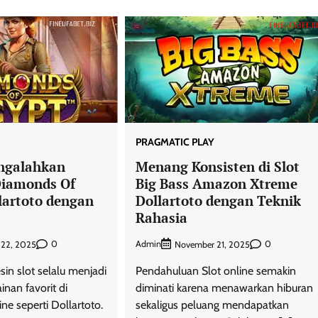
PRAGMATIC PLAY
engalahkan
Menang Konsisten di Slot
Diamonds Of
Big Bass Amazon Xtreme
lartoto dengan
Dollartoto dengan Teknik
Rahasia
0
Admin
0
22, 2025
November 21, 2025
in slot selalu menjadi
Pendahuluan Slot online semakin
inan favorit di
diminati karena menawarkan hiburan
ine seperti Dollartoto.
sekaligus peluang mendapatkan