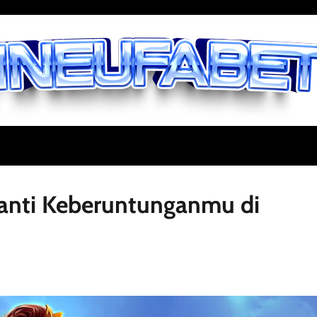
nanti Keberuntunganmu di