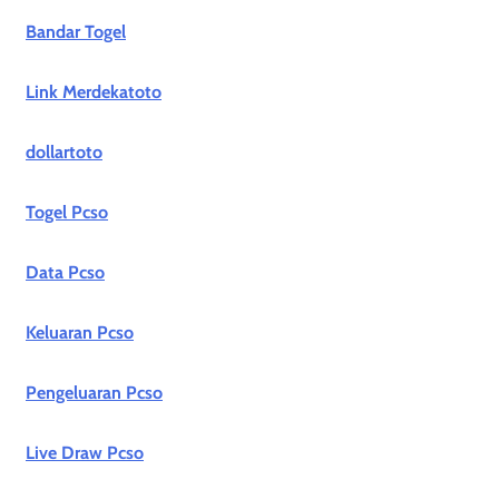
Bandar Togel
Link Merdekatoto
dollartoto
Togel Pcso
Data Pcso
Keluaran Pcso
Pengeluaran Pcso
Live Draw Pcso