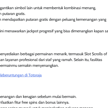
antikan simbol lain untuk membentuk kombinasi menang,
putaran gratis.
mendapatkan putaran gratis dengan peluang kemenangan yang
ini menawarkan jackpot progresif yang bisa dimenangkan kapan sa
menyediakan berbagai permainan menarik, termasuk Slot Scrolls of
layanan profesional dari staf yang ramah. Selain itu, fasilitas
bermainmu semakin menyenangkan.
Keberuntungan di Totoraja
enangan dan kerugian sebelum mulai bermain.
atkan fitur free spins dan bonus lainnya.