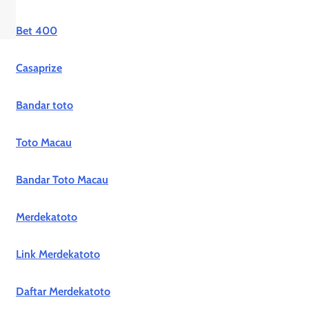
Bet 400
Casaprize
Bandar toto
Toto Macau
Bandar Toto Macau
Merdekatoto
Link Merdekatoto
Daftar Merdekatoto