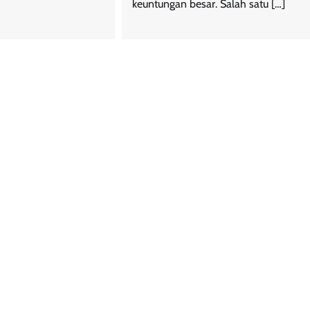
keuntungan besar. Salah satu […]