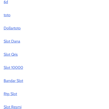
6d
toto
Dollartoto
Slot Dana
Slot Qris
Slot 10000
Bandar Slot
Rtp Slot
Slot Resmi