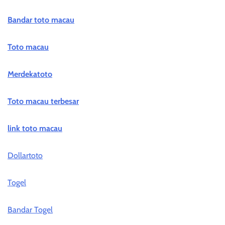
Bandar toto macau
Toto macau
Merdekatoto
Toto macau terbesar
link toto macau
Dollartoto
Togel
Bandar Togel