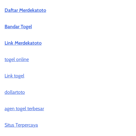
Daftar Merdekatoto
Bandar Togel
Link Merdekatoto
togel online
Link togel
dollartoto
agen togel terbesar
Situs Terpercaya