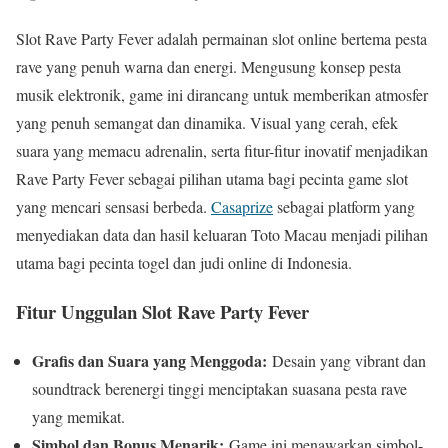
Slot Rave Party Fever adalah permainan slot online bertema pesta
rave yang penuh warna dan energi. Mengusung konsep pesta
musik elektronik, game ini dirancang untuk memberikan atmosfer
yang penuh semangat dan dinamika. Visual yang cerah, efek
suara yang memacu adrenalin, serta fitur-fitur inovatif menjadikan
Rave Party Fever sebagai pilihan utama bagi pecinta game slot
yang mencari sensasi berbeda.
Casaprize
sebagai platform yang
menyediakan data dan hasil keluaran Toto Macau menjadi pilihan
utama bagi pecinta togel dan judi online di Indonesia.
Fitur Unggulan Slot Rave Party Fever
Grafis dan Suara yang Menggoda:
Desain yang vibrant dan
soundtrack berenergi tinggi menciptakan suasana pesta rave
yang memikat.
Simbol dan Bonus Menarik:
Game ini menawarkan simbol-