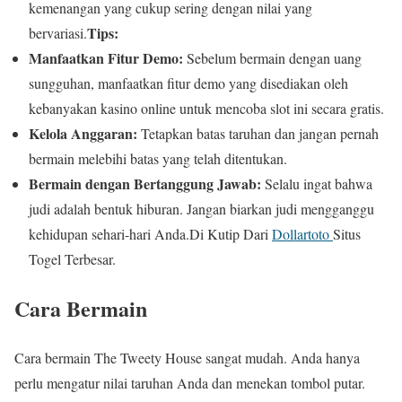
kemenangan yang cukup sering dengan nilai yang
Tips:
bervariasi.
Manfaatkan Fitur Demo:
Sebelum bermain dengan uang
sungguhan, manfaatkan fitur demo yang disediakan oleh
kebanyakan kasino online untuk mencoba slot ini secara gratis.
Kelola Anggaran:
Tetapkan batas taruhan dan jangan pernah
bermain melebihi batas yang telah ditentukan.
Bermain dengan Bertanggung Jawab:
Selalu ingat bahwa
judi adalah bentuk hiburan. Jangan biarkan judi mengganggu
kehidupan sehari-hari Anda.Di Kutip Dari
Dollartoto
Situs
Togel Terbesar.
Cara Bermain
Cara bermain The Tweety House sangat mudah. Anda hanya
perlu mengatur nilai taruhan Anda dan menekan tombol putar.