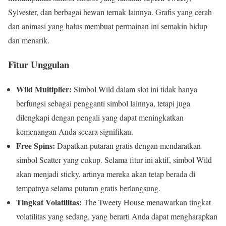
Sylvester, dan berbagai hewan ternak lainnya. Grafis yang cerah
dan animasi yang halus membuat permainan ini semakin hidup
dan menarik.
Fitur Unggulan
Wild Multiplier:
Simbol Wild dalam slot ini tidak hanya
berfungsi sebagai pengganti simbol lainnya, tetapi juga
dilengkapi dengan pengali yang dapat meningkatkan
kemenangan Anda secara signifikan.
Free Spins:
Dapatkan putaran gratis dengan mendaratkan
simbol Scatter yang cukup. Selama fitur ini aktif, simbol Wild
akan menjadi sticky, artinya mereka akan tetap berada di
tempatnya selama putaran gratis berlangsung.
Tingkat Volatilitas:
The Tweety House menawarkan tingkat
volatilitas yang sedang, yang berarti Anda dapat mengharapkan