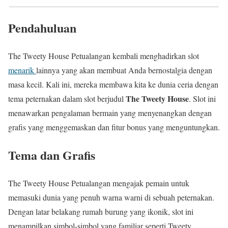
Pendahuluan
The Tweety House Petualangan kembali menghadirkan slot
menarik
lainnya yang akan membuat Anda bernostalgia dengan
masa kecil. Kali ini, mereka membawa kita ke dunia ceria dengan
The Tweety House
tema peternakan dalam slot berjudul
. Slot ini
menawarkan pengalaman bermain yang menyenangkan dengan
grafis yang menggemaskan dan fitur bonus yang menguntungkan.
Tema dan Grafis
The Tweety House Petualangan mengajak pemain untuk
memasuki dunia yang penuh warna warni di sebuah peternakan.
Dengan latar belakang rumah burung yang ikonik, slot ini
menampilkan simbol-simbol yang familiar seperti Tweety,